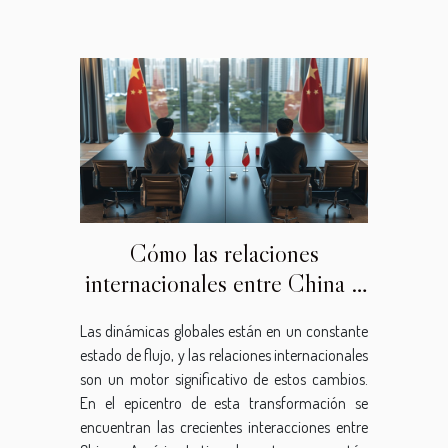
Cómo las relaciones
internacionales entre China y
América Latina están
Las dinámicas globales están en un constante
redefiniendo la economía
estado de flujo, y las relaciones internacionales
global
son un motor significativo de estos cambios.
En el epicentro de esta transformación se
encuentran las crecientes interacciones entre